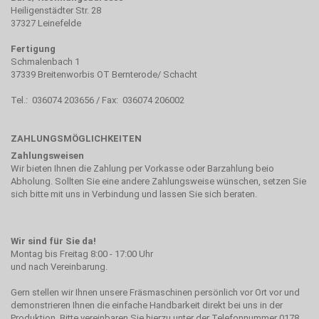
Heiligenstädter Str. 28
37327 Leinefelde
Fertigung
Schmalenbach 1
37339 Breitenworbis OT Bernterode/ Schacht
Tel.: 036074 203656 / Fax: 036074 206002
ZAHLUNGSMÖGLICHKEITEN
Zahlungsweisen
Wir bieten Ihnen die Zahlung per Vorkasse oder Barzahlung beio
Abholung. Sollten Sie eine andere Zahlungsweise wünschen, setzen Sie
sich bitte mit uns in Verbindung und lassen Sie sich beraten.
Wir sind für Sie da!
Montag bis Freitag 8:00 - 17:00 Uhr
und nach Vereinbarung.
Gern stellen wir Ihnen unsere Fräsmaschinen persönlich vor Ort vor und
demonstrieren Ihnen die einfache Handbarkeit direkt bei uns in der
Produktion. Bitte vereinbaren Sie hierzu unter der Telefonnummer 0178