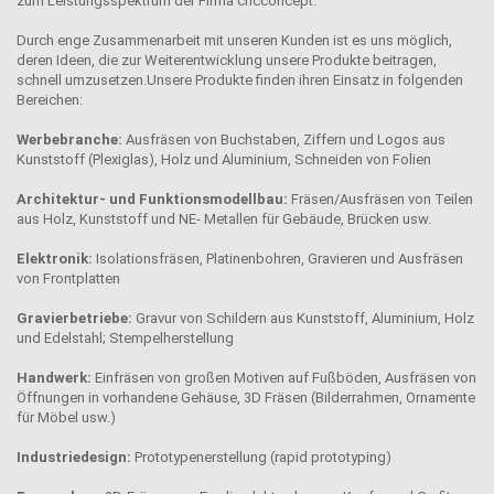
zum Leistungsspektrum der Firma cncconcept.
Durch enge Zusammenarbeit mit unseren Kunden ist es uns möglich,
deren Ideen, die zur Weiterentwicklung unsere Produkte beitragen,
schnell umzusetzen.Unsere Produkte finden ihren Einsatz in folgenden
Bereichen:
Werbebranche:
Ausfräsen von Buchstaben, Ziffern und Logos aus
Kunststoff (Plexiglas), Holz und Aluminium, Schneiden von Folien
Architektur- und Funktionsmodellbau:
Fräsen/Ausfräsen von Teilen
aus Holz, Kunststoff und NE- Metallen für Gebäude, Brücken usw.
Elektronik:
Isolationsfräsen, Platinenbohren, Gravieren und Ausfräsen
von Frontplatten
Gravierbetriebe:
Gravur von Schildern aus Kunststoff, Aluminium, Holz
und Edelstahl; Stempelherstellung
Handwerk:
Einfräsen von großen Motiven auf Fußböden, Ausfräsen von
Öffnungen in vorhandene Gehäuse, 3D Fräsen (Bilderrahmen, Ornamente
für Möbel usw.)
Industriedesign:
Prototypenerstellung (rapid prototyping)