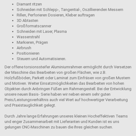
Diamant ritzen
Schneiden mit Schlepp-, Tangential-, Oszillierenden Messern
Rillen, Perforieren Dosieren, Kleber auftragen
3D Abtasten
Großformatscanner
Schneiden mit Laser, Plasma
Wasserstrahl
Markieren, Prägen
Airbrush
Positionieren
Steuern und Automatisieren.
Der offene torsionssteifer Aluminiumrahmen ermöglicht durch Versetzen
der Maschine das Bearbeiten von großen Flächen, wie z.B.
Holzfußböden, Parkett oder Laminat zum Einfräsen von großen Mustern
und Motiven. Weiter Einsatzmöglichkeiten das Bearbeiten von hohen
Objekten durch Anbringen Füßen am Rahmengestell. Bei der Entwicklung
unsere neuen Basis- Serie haben wir neben einem sehr guten
Preis/Leistungsverhältnis auch viel Wert auf hochwertiger Verarbeitung
und Praxistauglichkeit gelegt.
Durch Jahre lange Erfahrungen unseres kleinen Hocheffektiven Teams
und enger Zusammenarbeit mit Lieferanten und Kunden ist es uns
gelungen CNC-Maschinen zu bauen die Ihres gleichen suchen.