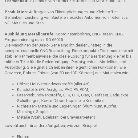
Formenbau:
3D-Fräsen von Erodierelektroden aus Kupfer und Grafit
Produktion:
Auftragen von Flüssigdichtungen und Klebstoffen,
Serienkennzeichnung von Bauteilen, exaktes Ankörnen von Teilen aus
NE- Metallen und Stahl
Ausbildung Metallberufe:
Koordinatenbohren, CNC-Fräsen, CNC-
Programmierung nach ISO 66025
Die Maschinen der Basic- Serie sind Ihr idealer Einstieg in die
semiprofessionelle CNC Bearbeitung. Eine kompakte Tischmaschine mit
stabiler Rahmenbauweise, die ideale Lösung für Bearbeitung kleiner bis
mittlerer Teile für die Serienfertigung, Prototypenbau, Modellbau und
Ausbildung. Sie eignet sich neben ihren eigentlichen Funktionen, wie
Gravieren, Bohren, Fräsen (von 2D und 3D Körpern) aus Materialen wie:
Hölzer, Holzverbundwerkstoffe (aller Art)
Kunststoffe (PE, Acrylglas, PVC, PA, POM)
Faserverbundwerkstoffe, GFK, CFK, Glas, Glasfaser, Gedruckte
Schaltungen, Kevlar, Dibond, spezielle Keramiken
Nichteisen- Metalle und Legierungen (Aluminium, Kupfer,
Messing), Graphit
Metalle (Stahl, Edelstahl bei Gravierarbeiten)
sowohl auch für andere Aufgaben, wie zum Beispiel:
Plotten